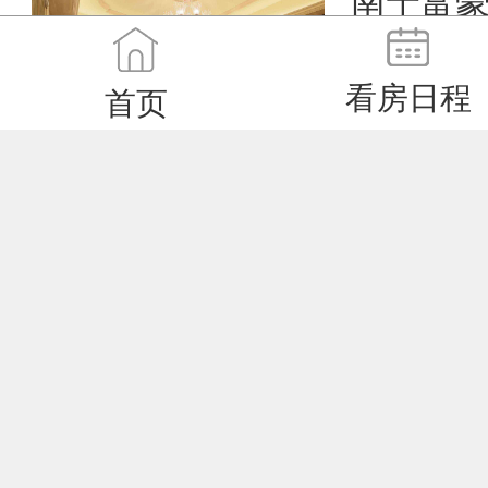
南宁富豪圈
2
314.00/m
•
看房日程
南宁 - 江南
首页
null
1033.00
白沙大道
2
131.08/m
•
南宁 - 江南
null