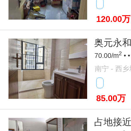
120.00万
奥元永和
2
70.00/m
• 
南宁 - 西
85.00万
占地接近6