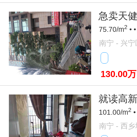
急卖天健
2
75.70/m
• 
南宁 - 兴宁
130.00万
就读高新小
2
101.00/m
•
南宁 - 西