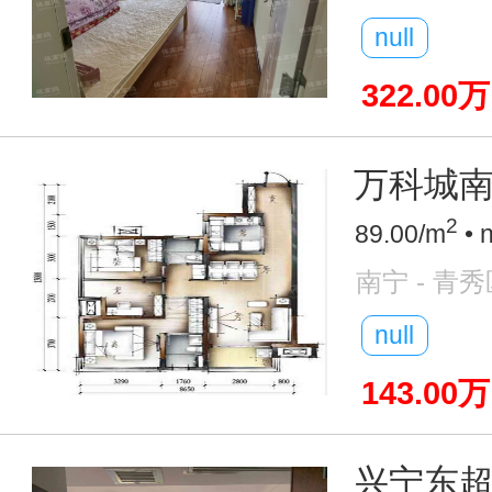
null
322.00万
万科城南
2
89.00/m
• 
南宁 - 青秀
null
143.00万
兴宁东超