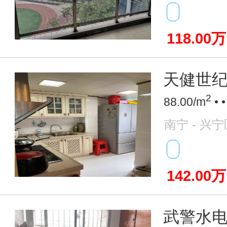
118.00万
天健世纪
2
88.00/m
• 
南宁 - 兴宁
142.00万
武警水电