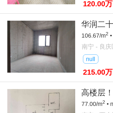
120.00万
华润二十
2
106.67/m
•
南宁 - 良庆
null
215.00万
高楼层！
2
77.00/m
• 