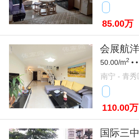
85.00万
会展航洋城
2
50.00/m
• 
南宁 - 青秀
110.00万
国际三中准