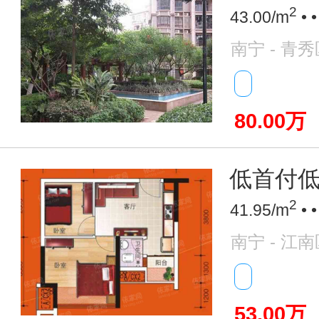
2
43.00/m
• 
南宁 - 青秀
80.00万
低首付低
2
41.95/m
• 
南宁 - 江南
53.00万