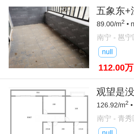
五象东+
2
89.00/m
• 
南宁 - 邕宁
null
112.00万
观望是没
2
126.92/m
•
南宁 - 青秀
null