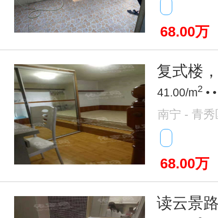
68.00万
复式楼，
2
41.00/m
• 
南宁 - 青秀
68.00万
读云景路