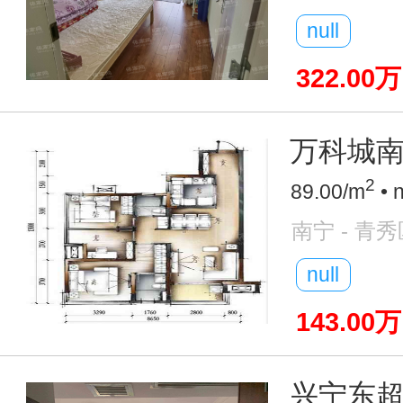
null
322.00万
万科城南
2
89.00/m
• 
南宁 - 青秀
null
143.00万
兴宁东超