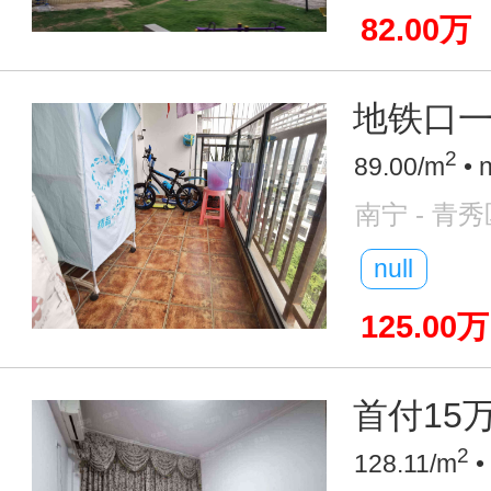
82.00万
地铁口一
2
89.00/m
• 
南宁 - 青秀
null
125.00万
首付15万
2
128.11/m
•