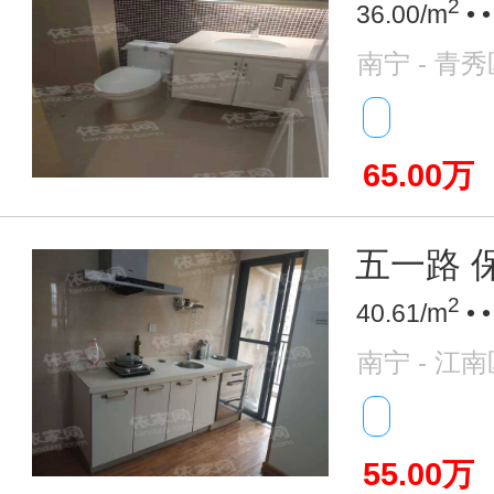
2
36.00/m
• 
南宁 - 青秀
65.00万
五一路 保
2
40.61/m
• 
南宁 - 江南
55.00万