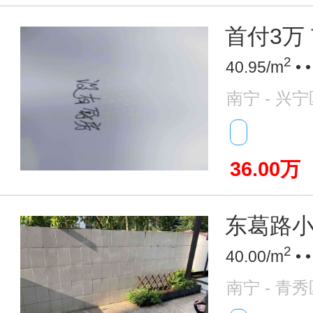
首付3万 
2
40.95/m
• 
南宁 - 兴宁
36.00万
东葛路
2
40.00/m
• 
南宁 - 青秀