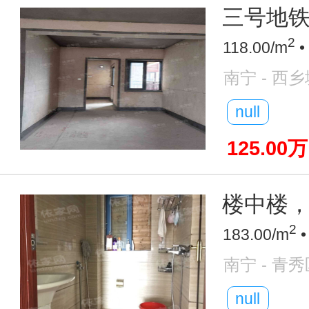
三号地铁口
2
118.00/m
•
南宁 - 西
null
125.00万
楼中楼，
2
183.00/m
•
南宁 - 青秀
null