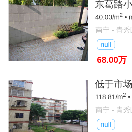
东葛路
2
40.00/m
• 
南宁 - 青秀
null
68.00万
低于市场价
2
118.81/m
•
南宁 - 青秀
null