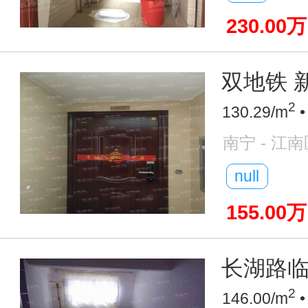
230.00万
双地铁 新
2
130.29/m
•
南宁 - 江南
null
155.00万
长湖路临
2
146.00/m
•