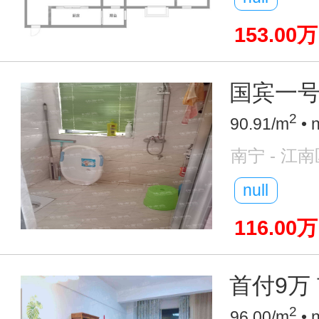
153.00万
国宾一号旁
2
90.91/m
• 
南宁 - 江南
null
116.00万
首付9万 
2
96.00/m
• 