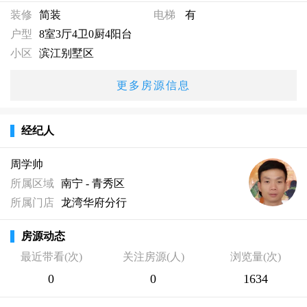
装修
简装
电梯
有
户型
8室3厅4卫0厨4阳台
小区
滨江别墅区
更多房源信息
经纪人
周学帅
所属区域
南宁 - 青秀区
所属门店
龙湾华府分行
房源动态
最近带看(次)
关注房源(人)
浏览量(次)
0
0
1634