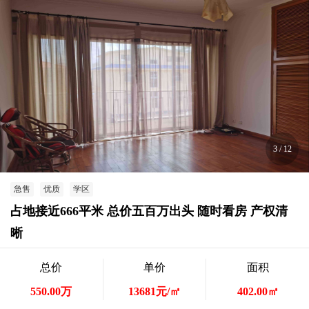
3
/
12
急售
优质
学区
占地接近666平米 总价五百万出头 随时看房 产权清
晰
总价
单价
面积
550.00万
13681元/㎡
402.00㎡