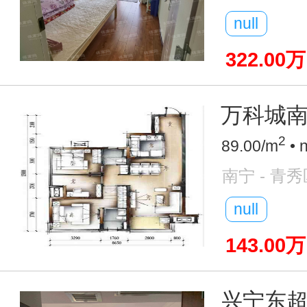
null
322.00万
万科城南
2
89.00/m
• 
南宁 - 青秀
null
143.00万
兴宁东超