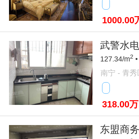
1000.00
武警水电
2
127.34/m
•
南宁 - 青秀
318.00万
东盟商务