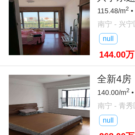
2
115.48/m
•
南宁 - 兴宁
null
144.00万
全新4房
2
140.00/m
•
南宁 - 青秀
null