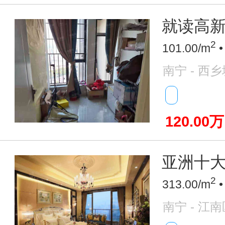
就读高新小
2
101.00/m
•
南宁 - 西
120.00万
亚洲十大豪
2
313.00/m
•
南宁 - 江南