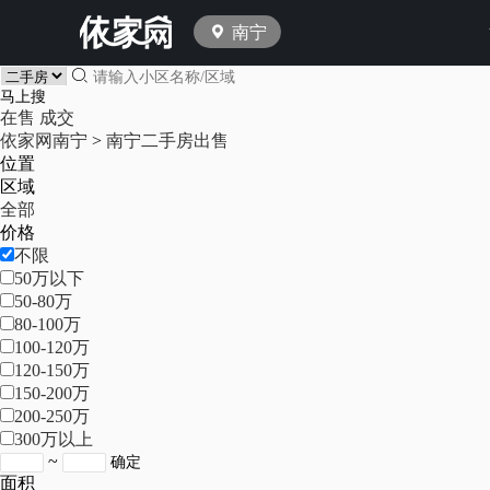
南宁
在售
成交
依家网南宁
>
南宁二手房出售
位置
区域
全部
价格
不限
50万以下
50-80万
80-100万
100-120万
120-150万
150-200万
200-250万
300万以上
~
面积