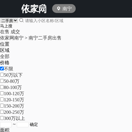
南宁
在售
成交
依家网南宁
>
南宁二手房出售
位置
区域
全部
价格
不限
50万以下
50-80万
80-100万
100-120万
120-150万
150-200万
200-250万
300万以上
~
面积