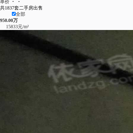
单价
共
1837
套二手房出售
全部
950.00万
15833元/m²