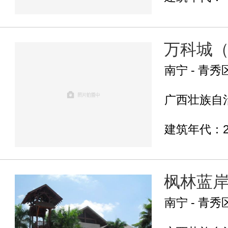
万科城
南宁 - 青秀
广西壮族自治
建筑年代：2
枫林蓝
南宁 - 青秀