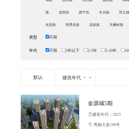
湖路
西关路
明秀路
雅岭路
高
路
龙胜街
西宁街
长兴路
民主
长堤路
明秀东路
温泉路
天狮岭路
类型
不限
年代
不限
2年以下
2-5年
5-10年
1
默认
建筑年代
金源城5期
建筑年代：2023
秀厢大道199号