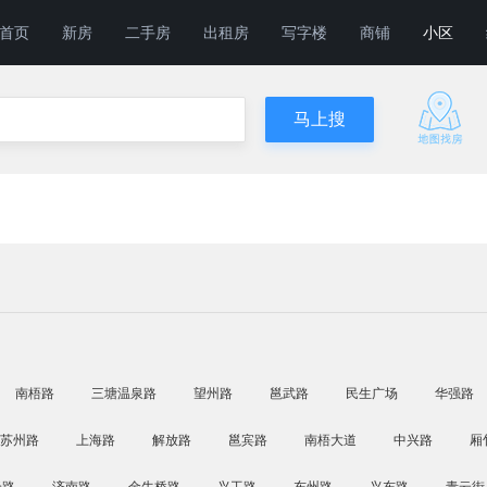
首页
新房
二手房
出租房
写字楼
商铺
小区
南梧路
三塘温泉路
望州路
邕武路
民生广场
华强路
苏州路
上海路
解放路
邕宾路
南梧大道
中兴路
厢