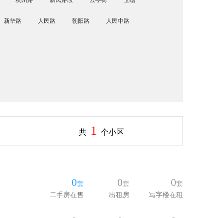
杭州路
新民路段
云亭街
玉蟾
新华路
人民路
朝阳路
人民中路
1
共
个小区
0
0
0
套
套
套
二手房在售
出租房
写字楼在租