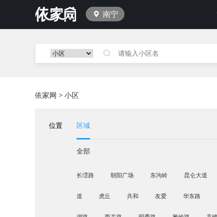
南宁
依家网
>
小区
位置
区域
全部
长堽路
朝阳广场
东沟岭
昆仑大道
道
虎丘
共和
友爱
华东路