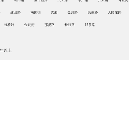
峰路
济南路
金牛桥路
兴工路
东州路
兴东路
青云街
路
建政路
南国街
秀厢
金川路
民生路
人民东路
虹桥路
金锭街
那况路
长虹路
那泉路
0年以上