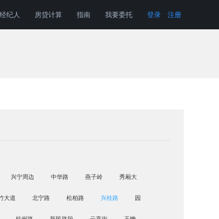
经纪人
房贷计算
指南
我要委托
登录
注册
兴宁周边
中华路
燕子岭
秀厢大
竹大道
北宁路
松柏路
兴桂路
园