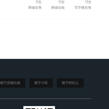
0
0
0
套
套
套
商铺在售
商铺在租
写字楼在售
南宁店铺出租
南宁小区
南宁经纪人