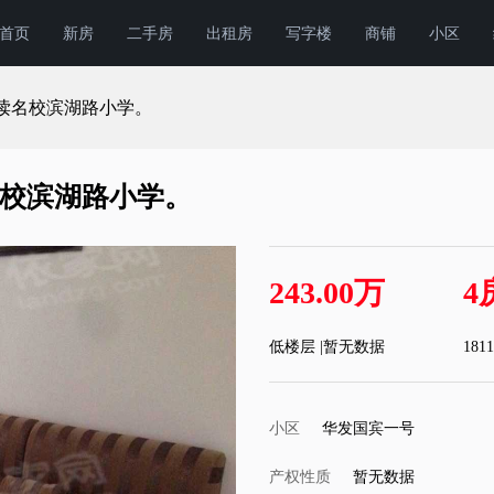
首页
新房
二手房
出租房
写字楼
商铺
小区
读名校滨湖路小学。
校滨湖路小学。
243.00万
4
低楼层 |暂无数据
181
小区
华发国宾一号
产权性质
暂无数据