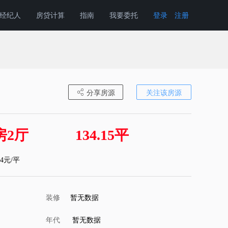
经纪人
房贷计算
指南
我要委托
登录
注册
分享房源
关注该房源
房2厅
134.15平
14元/平
装修
暂无数据
年代
暂无数据