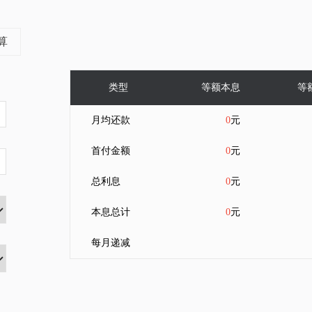
算
类型
等额本息
等
月均还款
0
元
首付金额
0
元
总利息
0
元
本息总计
0
元
每月递减