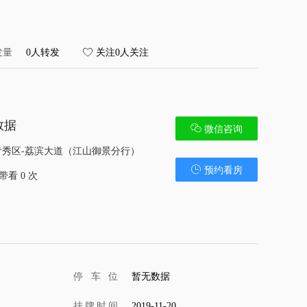
发量
0人转发
关注0人关注
数据
微信咨询
青秀区-荔滨大道（江山御景分行）
预约看房
带看 0 次
停车位
暂无数据
挂牌时间
2019-11-20