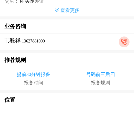
交房：
即买即办证
查看更多
业务咨询
韦毅祥
13627881099
推荐规则
提前30分钟报备
号码前三后四
报备时间
报备规则
位置