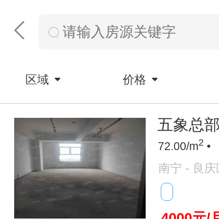
区域
价格
五象总部
2
72.00/m
•
南宁 - 良庆
4000元/